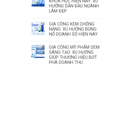
KHOA HỌC HIỆN NAY: XU
HƯỚNG DẪN ĐẦU NGÀNH
LÀM ĐẸP
GIA CÔNG KEM CHỐNG
NẮNG: XU HƯỚNG BÙNG
NỔ DOANH SỐ HIỆN NAY
GIA CÔNG MỸ PHẨM OEM
SÁNG TẠO: XU HƯỚNG
GIÚP THƯƠNG HIỆU BỨT
PHÁ DOANH THU