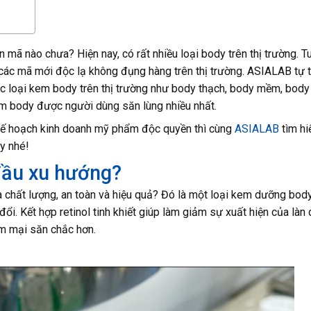
 mã nào chưa? Hiện nay, có rất nhiều loại body trên thị trường. T
các mã mới độc lạ không đụng hàng trên thị trường. ASIALAB tự ti
ác loại kem body trên thị trường như body thạch, body mềm, body
em body được người dùng săn lùng nhiều nhất.
kế hoạch kinh doanh mỹ phẩm độc quyền thì cùng
ASIALAB
tìm hi
ây nhé!
 đầu xu hướng?
 chất lượng, an toàn và hiệu quả? Đó là một loại kem dưỡng body
ổi. Kết hợp retinol tinh khiết giúp làm giảm sự xuất hiện của làn 
m mại săn chắc hơn.