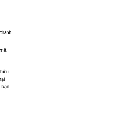
 thành
 mê.
nhiều
oại
g bạn