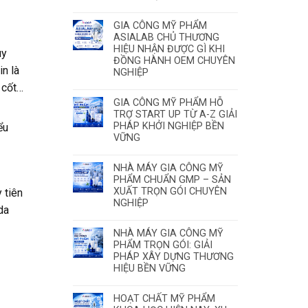
GIA CÔNG MỸ PHẨM
ASIALAB CHỦ THƯƠNG
HIỆU NHẬN ĐƯỢC GÌ KHI
uy
ĐỒNG HÀNH OEM CHUYÊN
n là
NGHIỆP
 cốt…
GIA CÔNG MỸ PHẨM HỖ
TRỢ START UP TỪ A-Z GIẢI
PHÁP KHỞI NGHIỆP BỀN
ểu
VỮNG
NHÀ MÁY GIA CÔNG MỸ
PHẨM CHUẨN GMP – SẢN
XUẤT TRỌN GÓI CHUYÊN
 tiên
NGHIỆP
da
NHÀ MÁY GIA CÔNG MỸ
PHẨM TRỌN GÓI: GIẢI
PHÁP XÂY DỰNG THƯƠNG
HIỆU BỀN VỮNG
HOẠT CHẤT MỸ PHẨM