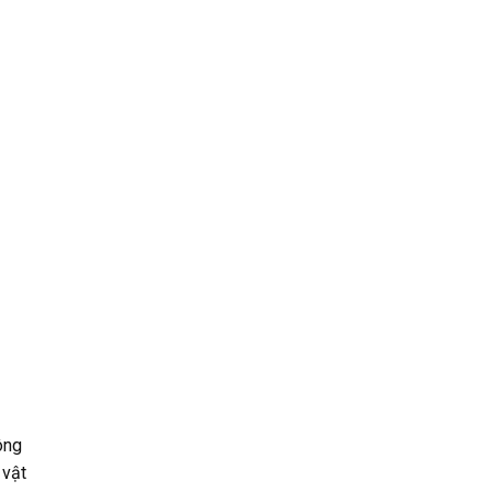
ông
 vật