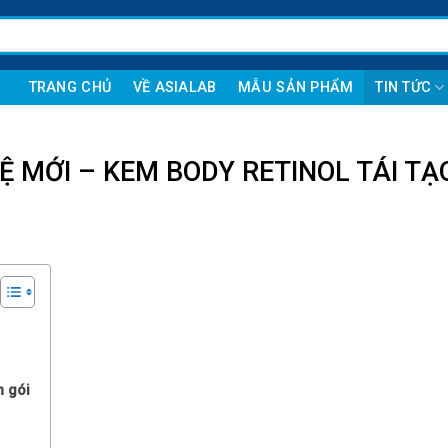
TRANG CHỦ
VỀ ASIALAB
MẪU SẢN PHẨM
TIN TỨC
Ệ MỚI – KEM BODY RETINOL TÁI TẠ
n gói