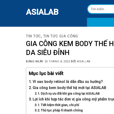
Skip
Tìm
to
ASIALAB
kiếm:
content
TIN TỨC
,
TIN TỨC GIA CÔNG
GIA CÔNG KEM BODY THẾ H
DA SIÊU ĐỈNH
ĐĂNG NGÀY
25 THÁNG 8, 2022
BỞI
ASIA LAB
Mục lục bài viết
Vì sao body retinol là dẫn đầu xu hướng?
Gia công kem body thế hệ mới tại ASIALAB
Dịch vụ ưu đãi khi gia công tại ASIALAB
Lợi ích khi hợp tác đơn vị gia công mỹ phẩm trọ
Tiết kiệm thời gian, chi phí
Thủ tục pháp lí nhanh chóng