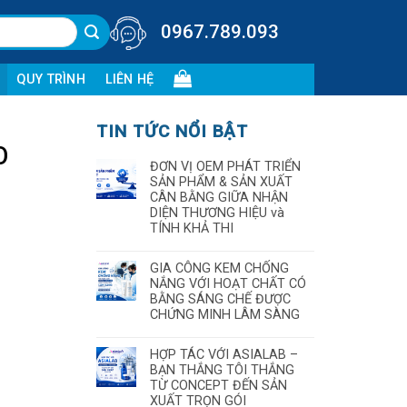
0967.789.093
QUY TRÌNH
LIÊN HỆ
TIN TỨC NỔI BẬT
O
ĐƠN VỊ OEM PHÁT TRIỂN
SẢN PHẨM & SẢN XUẤT
CÂN BẰNG GIỮA NHẬN
DIỆN THƯƠNG HIỆU và
TÍNH KHẢ THI
GIA CÔNG KEM CHỐNG
NẮNG VỚI HOẠT CHẤT CÓ
BẰNG SÁNG CHẾ ĐƯỢC
CHỨNG MINH LÂM SÀNG
HỢP TÁC VỚI ASIALAB –
BẠN THẮNG TÔI THẮNG
TỪ CONCEPT ĐẾN SẢN
XUẤT TRỌN GÓI