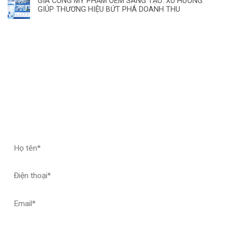
GIA CÔNG MỸ PHẨM OEM SÁNG TẠO: XU HƯỚNG
GIÚP THƯƠNG HIỆU BỨT PHÁ DOANH THU
ĐĂNG KÝ HỢP TÁC – NHẬN MẪU THỬ