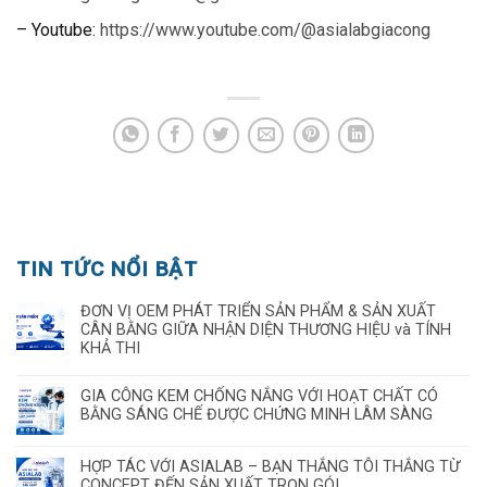
– Youtube:
https://www.youtube.com/@asialabgiacong
TIN TỨC NỔI BẬT
ĐƠN VỊ OEM PHÁT TRIỂN SẢN PHẨM & SẢN XUẤT
CÂN BẰNG GIỮA NHẬN DIỆN THƯƠNG HIỆU và TÍNH
KHẢ THI
GIA CÔNG KEM CHỐNG NẮNG VỚI HOẠT CHẤT CÓ
BẰNG SÁNG CHẾ ĐƯỢC CHỨNG MINH LÂM SÀNG
HỢP TÁC VỚI ASIALAB – BẠN THẮNG TÔI THẮNG TỪ
CONCEPT ĐẾN SẢN XUẤT TRỌN GÓI