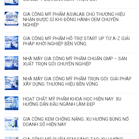
GIA CÔNG MỸ PHẨM ASIALAB CHỦ THƯƠNG HIỆU
NHẬN ĐƯỢC GÌ KHI ĐỒNG HÀNH OEM CHUYÊN
NGHIỆP
GIA CÔNG MỸ PHẨM HỖ TRỢ START UP TỪ A-Z GIẢI
PHÁP KHỞI NGHIỆP BỀN VỮNG
NHÀ MÁY GIA CÔNG MỸ PHẨM CHUẨN GMP – SẢN
XUẤT TRỌN GÓI CHUYÊN NGHIỆP
NHÀ MÁY GIA CÔNG MỸ PHẨM TRỌN GÓI: GIẢI PHÁP
XÂY DỰNG THƯƠNG HIỆU BỀN VỮNG
HOẠT CHẤT MỸ PHẨM KHOA HỌC HIỆN NAY: XU
HƯỚNG DẪN ĐẦU NGÀNH LÀM ĐẸP
GIA CÔNG KEM CHỐNG NẮNG: XU HƯỚNG BÙNG NỔ
DOANH SỐ HIỆN NAY