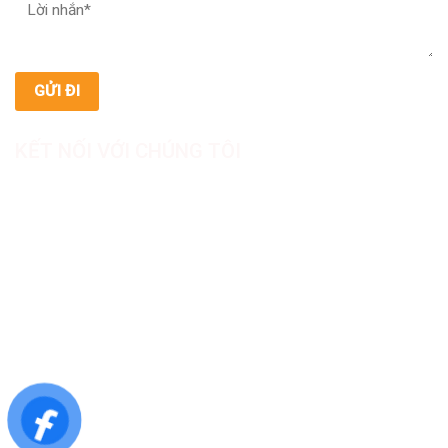
KẾT NỐI VỚI CHÚNG TÔI
CÔNG TY TNHH SẢN XUẤT & THƯƠNG MẠI DƯỢC
MỸ PHẨM ASIALAB
Hotline: 0967.789.093
Địa chỉ nhà máy: Nhà xưởng B8, khu H, KCN Tân Kim, ấp Tân
Phước, Xã Cần Giuộc, Tỉnh Tây Ninh, Việt Nam
Văn phòng đại diện: 05 Đinh Bộ Lĩnh, Phường Bình Thạnh,
Quận Bình Thạnh, TP.HCM
Website: https://asialab.com.vn/
Email: giacongasialab@gmail.com