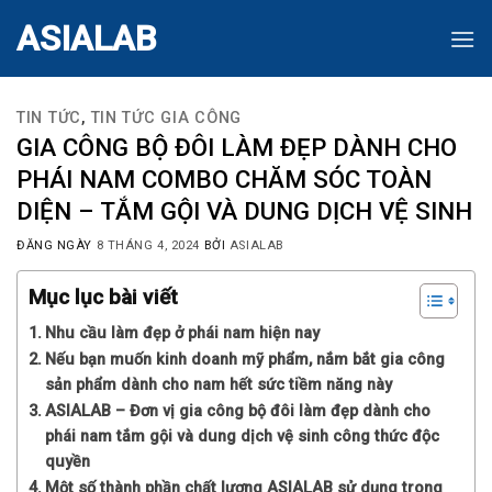
Skip
ASIALAB
to
content
TIN TỨC
,
TIN TỨC GIA CÔNG
GIA CÔNG BỘ ĐÔI LÀM ĐẸP DÀNH CHO
PHÁI NAM COMBO CHĂM SÓC TOÀN
DIỆN – TẮM GỘI VÀ DUNG DỊCH VỆ SINH
ĐĂNG NGÀY
8 THÁNG 4, 2024
BỞI
ASIALAB
Mục lục bài viết
Nhu cầu làm đẹp ở phái nam hiện nay
Nếu bạn muốn kinh doanh mỹ phẩm, nắm bắt gia công
sản phẩm dành cho nam hết sức tiềm năng này
ASIALAB – Đơn vị gia công bộ đôi làm đẹp dành cho
phái nam tắm gội và dung dịch vệ sinh công thức độc
quyền
Một số thành phần chất lượng ASIALAB sử dụng trong