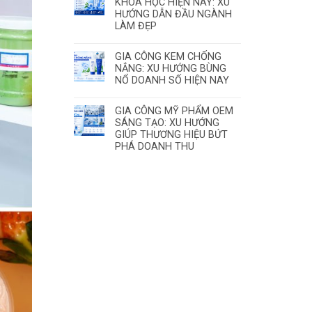
KHOA HỌC HIỆN NAY: XU
HƯỚNG DẪN ĐẦU NGÀNH
LÀM ĐẸP
GIA CÔNG KEM CHỐNG
NẮNG: XU HƯỚNG BÙNG
NỔ DOANH SỐ HIỆN NAY
GIA CÔNG MỸ PHẨM OEM
SÁNG TẠO: XU HƯỚNG
GIÚP THƯƠNG HIỆU BỨT
PHÁ DOANH THU