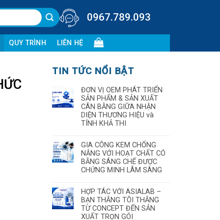
0967.789.093
QUY TRÌNH
LIÊN HỆ
TIN TỨC NỔI BẬT
HỨC
ĐƠN VỊ OEM PHÁT TRIỂN
SẢN PHẨM & SẢN XUẤT
CÂN BẰNG GIỮA NHẬN
DIỆN THƯƠNG HIỆU và
TÍNH KHẢ THI
GIA CÔNG KEM CHỐNG
NẮNG VỚI HOẠT CHẤT CÓ
BẰNG SÁNG CHẾ ĐƯỢC
CHỨNG MINH LÂM SÀNG
HỢP TÁC VỚI ASIALAB –
BẠN THẮNG TÔI THẮNG
TỪ CONCEPT ĐẾN SẢN
XUẤT TRỌN GÓI