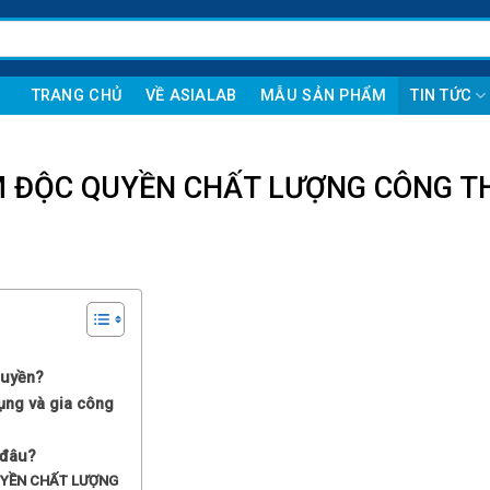
TRANG CHỦ
VỀ ASIALAB
MẪU SẢN PHẨM
TIN TỨC
M ĐỘC QUYỀN CHẤT LƯỢNG CÔNG T
quyền?
ụng và gia công
 đâu?
UYỀN CHẤT LƯỢNG