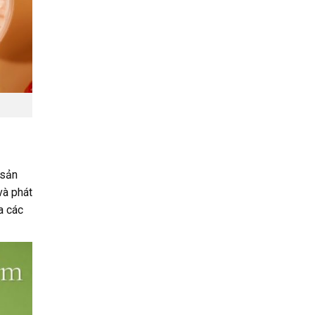
 sản
và phát
a các