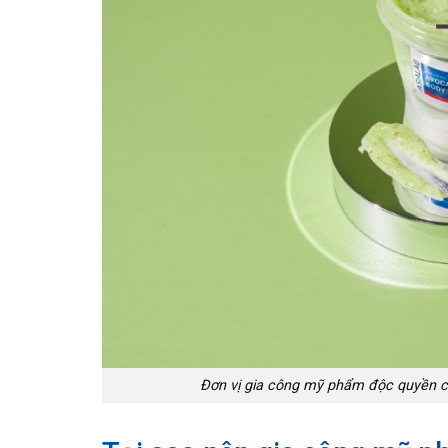
Đơn vị gia công mỹ phẩm độc quyền ch