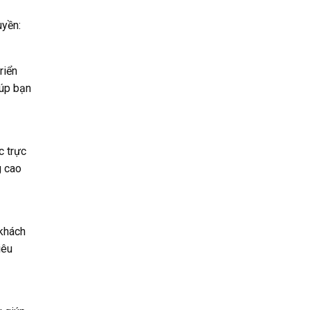
uyền:
riển
iúp bạn
c trực
g cao
khách
iêu