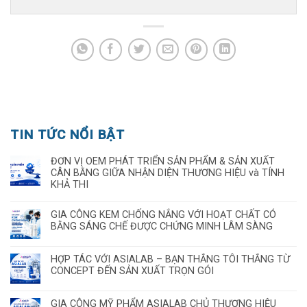
TIN TỨC NỔI BẬT
ĐƠN VỊ OEM PHÁT TRIỂN SẢN PHẨM & SẢN XUẤT
CÂN BẰNG GIỮA NHẬN DIỆN THƯƠNG HIỆU và TÍNH
KHẢ THI
GIA CÔNG KEM CHỐNG NẮNG VỚI HOẠT CHẤT CÓ
BẰNG SÁNG CHẾ ĐƯỢC CHỨNG MINH LÂM SÀNG
HỢP TÁC VỚI ASIALAB – BẠN THẮNG TÔI THẮNG TỪ
CONCEPT ĐẾN SẢN XUẤT TRỌN GÓI
GIA CÔNG MỸ PHẨM ASIALAB CHỦ THƯƠNG HIỆU