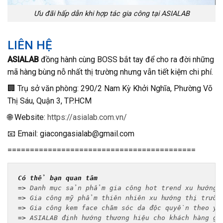
Ưu đãi hấp dẫn khi hợp tác gia công tại ASIALAB
LIÊN HỆ
ASIALAB
đồng hành cùng BOSS bắt tay để cho ra đời những
mã hàng bùng nỗ nhất thị trường nhưng vẫn tiết kiệm chi phí.
🏢 Trụ sở văn phòng: 290/2 Nam Kỳ Khởi Nghĩa, Phường Võ
Thị Sáu, Quận 3, TP.HCM
🌐 Website:
https://asialab.com.vn/
📧 Email: giacongasialab@gmail.com
==========================================
Có thể bạn quan tâm
=> 
Danh mục sản phẩm gia công hot trend xu hướng.
=> 
Gia công mỹ phẩm thiên nhiên xu hướng thị trườn
=> 
Gia công kem face chăm sóc da độc quyền theo y
=> 
ASIALAB định hướng thương hiệu cho khách hàng gi