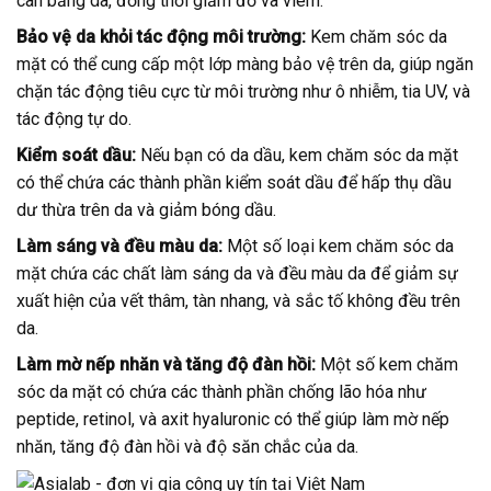
cân bằng da, đồng thời giảm đỏ và viêm.
Bảo vệ da khỏi tác động môi trường:
Kem chăm sóc da
mặt có thể cung cấp một lớp màng bảo vệ trên da, giúp ngăn
chặn tác động tiêu cực từ môi trường như ô nhiễm, tia UV, và
tác động tự do.
Kiểm soát dầu:
Nếu bạn có da dầu, kem chăm sóc da mặt
có thể chứa các thành phần kiểm soát dầu để hấp thụ dầu
dư thừa trên da và giảm bóng dầu.
Làm sáng và đều màu da:
Một số loại kem chăm sóc da
mặt chứa các chất làm sáng da và đều màu da để giảm sự
xuất hiện của vết thâm, tàn nhang, và sắc tố không đều trên
da.
Làm mờ nếp nhăn và tăng độ đàn hồi:
Một số kem chăm
sóc da mặt có chứa các thành phần chống lão hóa như
peptide, retinol, và axit hyaluronic có thể giúp làm mờ nếp
nhăn, tăng độ đàn hồi và độ săn chắc của da.