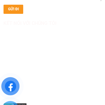
KẾT NỐI VỚI CHÚNG TÔI
CÔNG TY TNHH SẢN XUẤT & THƯƠNG MẠI DƯỢC
MỸ PHẨM ASIALAB
Hotline: 0967.789.093
Địa chỉ nhà máy: Nhà xưởng B8, khu H, KCN Tân Kim, ấp Tân
Phước, Xã Cần Giuộc, Tỉnh Tây Ninh, Việt Nam
Văn phòng đại diện: 05 Đinh Bộ Lĩnh, Phường Bình Thạnh,
Quận Bình Thạnh, TP.HCM
Website: https://asialab.com.vn/
Email: giacongasialab@gmail.com
Mã số thuế: 1101943612