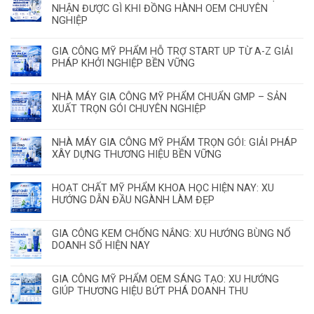
NHẬN ĐƯỢC GÌ KHI ĐỒNG HÀNH OEM CHUYÊN
NGHIỆP
GIA CÔNG MỸ PHẨM HỖ TRỢ START UP TỪ A-Z GIẢI
PHÁP KHỞI NGHIỆP BỀN VỮNG
NHÀ MÁY GIA CÔNG MỸ PHẨM CHUẨN GMP – SẢN
XUẤT TRỌN GÓI CHUYÊN NGHIỆP
NHÀ MÁY GIA CÔNG MỸ PHẨM TRỌN GÓI: GIẢI PHÁP
XÂY DỰNG THƯƠNG HIỆU BỀN VỮNG
HOẠT CHẤT MỸ PHẨM KHOA HỌC HIỆN NAY: XU
HƯỚNG DẪN ĐẦU NGÀNH LÀM ĐẸP
GIA CÔNG KEM CHỐNG NẮNG: XU HƯỚNG BÙNG NỔ
DOANH SỐ HIỆN NAY
GIA CÔNG MỸ PHẨM OEM SÁNG TẠO: XU HƯỚNG
GIÚP THƯƠNG HIỆU BỨT PHÁ DOANH THU