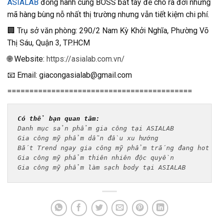
ASIALAB
đồng hành cùng BOSS bắt tay để cho ra đời những
mã hàng bùng nỗ nhất thị trường nhưng vẫn tiết kiệm chi phí.
🏢 Trụ sở văn phòng: 290/2 Nam Kỳ Khởi Nghĩa, Phường Võ
Thị Sáu, Quận 3, TP.HCM
🌐 Website:
https://asialab.com.vn/
📧 Email: giacongasialab@gmail.com
==========================================
Có thể bạn quan tâm:
Danh mục sản phẩm gia công tại ASIALAB
Gia công mỹ phẩm dẫn đầu xu hướng
Bắt Trend ngay gia công mỹ phẩm trắng đang hot t
Gia công mỹ phẩm thiên nhiên độc quyền
Gia công mỹ phẩm làm sạch body tại ASIALAB