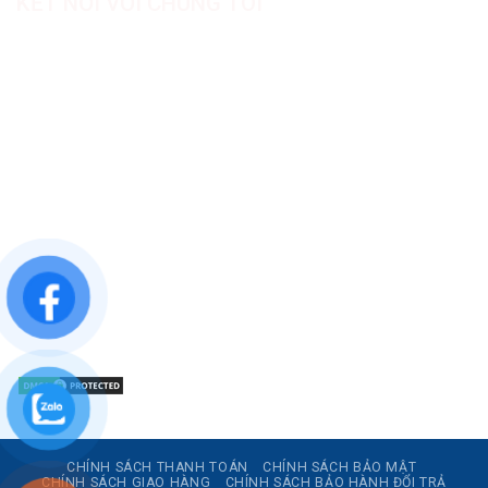
KẾT NỐI VỚI CHÚNG TÔI
CÔNG TY TNHH SẢN XUẤT & THƯƠNG MẠI DƯỢC
MỸ PHẨM ASIALAB
Hotline: 0967.789.093
Địa chỉ nhà máy: Nhà xưởng B8, khu H, KCN Tân Kim, ấp Tân
Phước, Xã Cần Giuộc, Tỉnh Tây Ninh, Việt Nam
Văn phòng đại diện: 05 Đinh Bộ Lĩnh, Phường Bình Thạnh,
Quận Bình Thạnh, TP.HCM
Website: https://asialab.com.vn/
Email: giacongasialab@gmail.com
Mã số thuế: 1101943612
CHÍNH SÁCH THANH TOÁN
CHÍNH SÁCH BẢO MẬT
CHÍNH SÁCH GIAO HÀNG
CHÍNH SÁCH BẢO HÀNH ĐỔI TRẢ