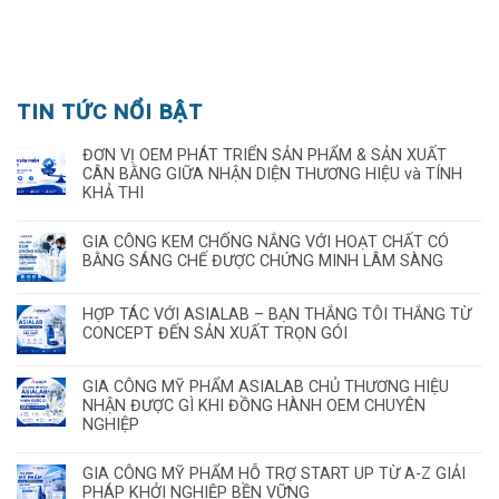
TIN TỨC NỔI BẬT
ĐƠN VỊ OEM PHÁT TRIỂN SẢN PHẨM & SẢN XUẤT
CÂN BẰNG GIỮA NHẬN DIỆN THƯƠNG HIỆU và TÍNH
KHẢ THI
GIA CÔNG KEM CHỐNG NẮNG VỚI HOẠT CHẤT CÓ
BẰNG SÁNG CHẾ ĐƯỢC CHỨNG MINH LÂM SÀNG
HỢP TÁC VỚI ASIALAB – BẠN THẮNG TÔI THẮNG TỪ
CONCEPT ĐẾN SẢN XUẤT TRỌN GÓI
GIA CÔNG MỸ PHẨM ASIALAB CHỦ THƯƠNG HIỆU
NHẬN ĐƯỢC GÌ KHI ĐỒNG HÀNH OEM CHUYÊN
NGHIỆP
GIA CÔNG MỸ PHẨM HỖ TRỢ START UP TỪ A-Z GIẢI
PHÁP KHỞI NGHIỆP BỀN VỮNG