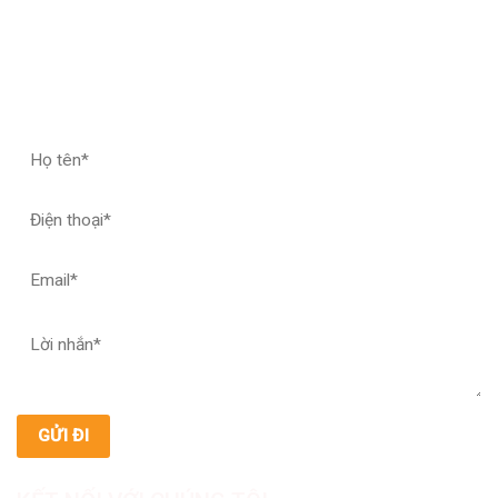
ĐĂNG KÝ HỢP TÁC – NHẬN MẪU THỬ