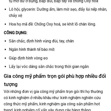
tụ mỡ dư ở bụng, bắp đùi, bắp tay và chống Oxy hoá
Lô hội, glycerin: Dưỡng ẩm, làm mờ sẹo, đẩy lùi nếp nhăn,
chảy xệ
Hoa họ mã đề: Chống Oxy hoá, se khít lỗ chân lông.
CÔNG DỤNG:
Săn chắc, định hình vùng đùi, tay, chân
Ngăn hình thành tế bào mỡ.
Giúp định hình vòng eo
Lấy lại vóc dáng săn chắc trong thời gian ngắn.
Gia công mỹ phẩm trọn gói phù hợp nhiều đối
tượng
Với những đơn vị gia công mỹ phẩm trọn gói thì họ thường
có kinh nghiệm ở nhiều khâu như: kinh nghiệm nghiên cứu
công thức mỹ phẩm, kinh nghiệm gia công sản phẩm hot
trend, kinh nghiệm cố vấn xây dựng cây hàng thắng