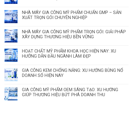
NHÀ MÁY GIA CÔNG MỸ PHẨM CHUẨN GMP – SẢN
XUẤT TRỌN GÓI CHUYÊN NGHIỆP
NHÀ MÁY GIA CÔNG MỸ PHẨM TRỌN GÓI: GIẢI PHÁP
XÂY DỰNG THƯƠNG HIỆU BỀN VỮNG
HOẠT CHẤT MỸ PHẨM KHOA HỌC HIỆN NAY: XU
HƯỚNG DẪN ĐẦU NGÀNH LÀM ĐẸP
GIA CÔNG KEM CHỐNG NẮNG: XU HƯỚNG BÙNG NỔ
DOANH SỐ HIỆN NAY
GIA CÔNG MỸ PHẨM OEM SÁNG TẠO: XU HƯỚNG
GIÚP THƯƠNG HIỆU BỨT PHÁ DOANH THU