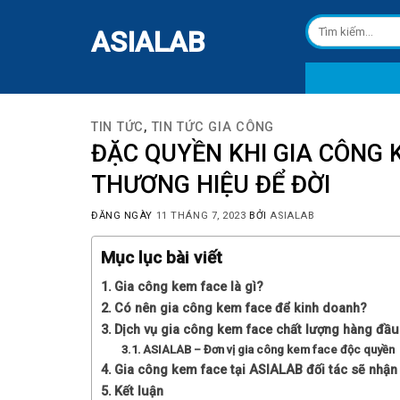
Skip
Tìm
to
ASIALAB
kiếm:
content
TIN TỨC
,
TIN TỨC GIA CÔNG
ĐẶC QUYỀN KHI GIA CÔNG 
THƯƠNG HIỆU ĐỂ ĐỜI
ĐĂNG NGÀY
11 THÁNG 7, 2023
BỞI
ASIALAB
Mục lục bài viết
Gia công kem face là gì?
Có nên gia công kem face để kinh doanh?
Dịch vụ gia công kem face chất lượng hàng đầu
ASIALAB – Đơn vị gia công kem face độc quyền
Gia công kem face tại ASIALAB đối tác sẽ nhận
Kết luận