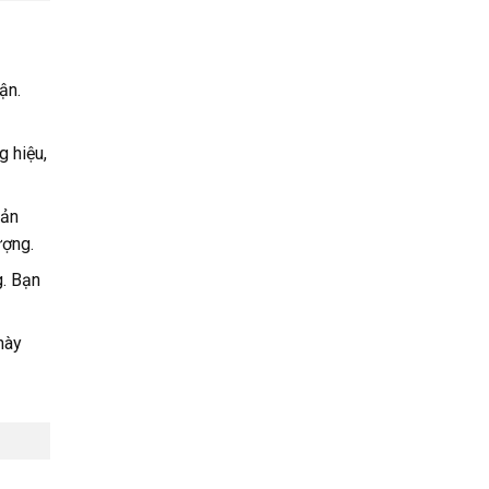
ận.
g hiệu,
sản
ượng.
g. Bạn
này