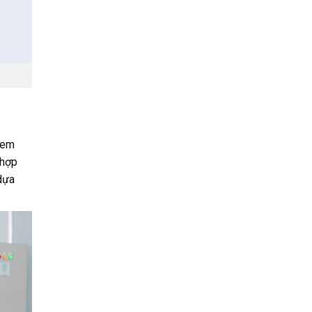
kem
 hợp
dựa