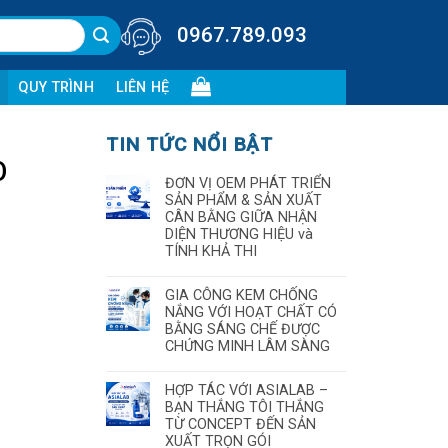
0967.789.093
QUY TRÌNH
LIÊN HỆ
TIN TỨC NỔI BẬT
O
ĐƠN VỊ OEM PHÁT TRIỂN
SẢN PHẨM & SẢN XUẤT
CÂN BẰNG GIỮA NHẬN
DIỆN THƯƠNG HIỆU và
TÍNH KHẢ THI
GIA CÔNG KEM CHỐNG
NẮNG VỚI HOẠT CHẤT CÓ
BẰNG SÁNG CHẾ ĐƯỢC
CHỨNG MINH LÂM SÀNG
HỢP TÁC VỚI ASIALAB –
BẠN THẮNG TÔI THẮNG
TỪ CONCEPT ĐẾN SẢN
XUẤT TRỌN GÓI