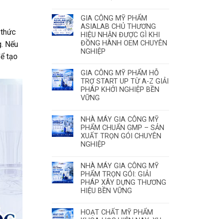
GIA CÔNG MỸ PHẨM
ASIALAB CHỦ THƯƠNG
 thức
HIỆU NHẬN ĐƯỢC GÌ KHI
ĐỒNG HÀNH OEM CHUYÊN
g. Nếu
NGHIỆP
để tạo
GIA CÔNG MỸ PHẨM HỖ
TRỢ START UP TỪ A-Z GIẢI
PHÁP KHỞI NGHIỆP BỀN
VỮNG
NHÀ MÁY GIA CÔNG MỸ
PHẨM CHUẨN GMP – SẢN
XUẤT TRỌN GÓI CHUYÊN
NGHIỆP
NHÀ MÁY GIA CÔNG MỸ
PHẨM TRỌN GÓI: GIẢI
PHÁP XÂY DỰNG THƯƠNG
HIỆU BỀN VỮNG
HOẠT CHẤT MỸ PHẨM