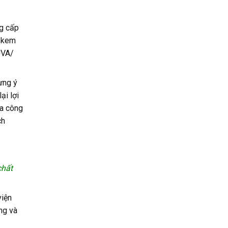
ng cấp
, kem
UVA/
ưng ý
ại lợi
ia công
ch
chất
viện
ng và