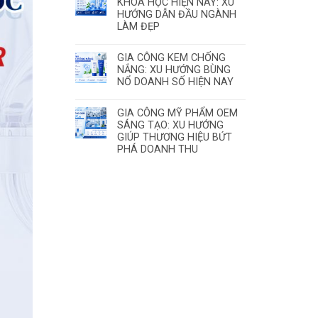
KHOA HỌC HIỆN NAY: XU
HƯỚNG DẪN ĐẦU NGÀNH
LÀM ĐẸP
GIA CÔNG KEM CHỐNG
NẮNG: XU HƯỚNG BÙNG
NỔ DOANH SỐ HIỆN NAY
GIA CÔNG MỸ PHẨM OEM
SÁNG TẠO: XU HƯỚNG
GIÚP THƯƠNG HIỆU BỨT
PHÁ DOANH THU