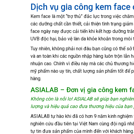
Dịch vụ gia công kem face
Kem face là một “trợ thủ” đắc lực trong việc chă
các dưỡng chất cần thiết, cải thiện tình trạng gi
face ngày nay được cải tiến khi kết hợp dưỡng tr
UVB độc hại, bảo vệ làn da khỏe khoắn trong môi 
Tuy nhiên, không phải nơi đâu bạn cũng có thể 
và an toàn khi các nguồn nhập hàng luôn trộn lẫn 
nhuận cao. Chính vì điều này mà các chủ thương hi
mỹ phẩm nào uy tín, chất lượng sản phẩm tốt để ph
hàng.
ASIALAB – Đơn vị gia công kem 
Không còn là nỗi lo! ASIALAB sẽ giúp bạn nghiê
lượng và hiệu quả cao đưa thương hiệu của bạn p
ASIALAB tự hào khi đã có hơn 9 năm kinh nghiệm 
nghiên cứu đầu tiên tại Việt Nam cùng đội ngũ nh
tự tin đưa sản phẩm của mình đến với khách hàng.