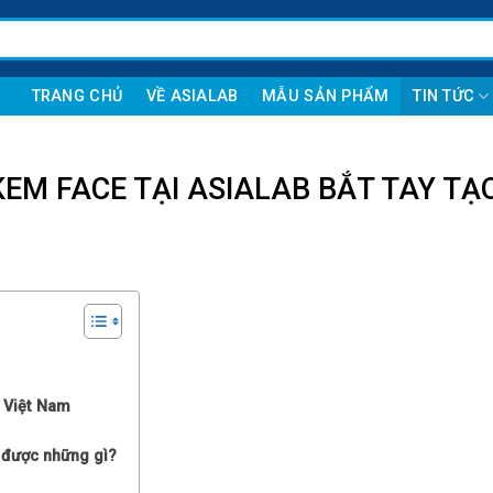
TRANG CHỦ
VỀ ASIALAB
MẪU SẢN PHẨM
TIN TỨC
KEM FACE TẠI ASIALAB BẮT TAY TẠ
 Việt Nam
 được những gì?