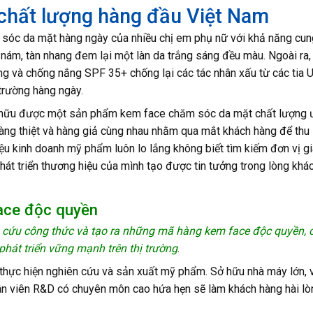
 chất lượng hàng đầu Việt Nam
m sóc da mặt hàng ngày của nhiều chị em phụ nữ với khả năng cu
ảm nám, tàn nhang đem lại một làn da trắng sáng đều màu. Ngoài ra
ắng và chống nắng SPF 35+ chống lại các tác nhân xấu từ các tia 
trường hàng ngày.
sở hữu được một sản phẩm kem face chăm sóc da mặt chất lượng 
hàng thiệt và hàng giả cùng nhau nhằm qua mắt khách hàng để thu l
ệu kinh doanh mỹ phẩm luôn lo lắng không biết tìm kiếm đơn vị g
át triển thương hiệu của mình tạo được tin tưởng trong lòng khá
face độc quyền
n cứu công thức và tạo ra những mã hàng kem face độc quyền, 
hát triển vững mạnh trên thị trường
.
thực hiện nghiên cứu và sản xuất mỹ phẩm. Sở hữu nhà máy lớn, 
ân viên R&D có chuyên môn cao hứa hẹn sẽ làm khách hàng hài lò