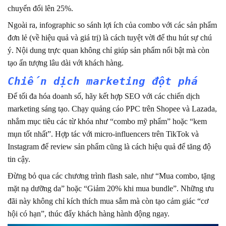
chuyển đổi lên 25%.
Ngoài ra, infographic so sánh lợi ích của combo với các sản phẩm
đơn lẻ (về hiệu quả và giá trị) là cách tuyệt vời để thu hút sự chú
ý. Nội dung trực quan không chỉ giúp sản phẩm nổi bật mà còn
tạo ấn tượng lâu dài với khách hàng.
Chiến dịch marketing đột phá
Để tối đa hóa doanh số, hãy kết hợp SEO với các chiến dịch
marketing sáng tạo. Chạy quảng cáo PPC trên Shopee và Lazada,
nhắm mục tiêu các từ khóa như “combo mỹ phẩm” hoặc “kem
mụn tốt nhất”. Hợp tác với micro-influencers trên TikTok và
Instagram để review sản phẩm cũng là cách hiệu quả để tăng độ
tin cậy.
Đừng bỏ qua các chương trình flash sale, như “Mua combo, tặng
mặt nạ dưỡng da” hoặc “Giảm 20% khi mua bundle”. Những ưu
đãi này không chỉ kích thích mua sắm mà còn tạo cảm giác “cơ
hội có hạn”, thúc đẩy khách hàng hành động ngay.