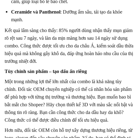
cảm, giúp loại bỏ tế bào chết.
Ceramide và Panthenol
: Dưỡng ẩm sâu, tái tạo da khỏe
mạnh.
Kết quả lâm sàng cho thấy: 85% người dùng nhận thấy mụn giảm
rõ rệt sau 7 ngày, và làn da mịn màng hơn sau 14 ngày sử dụng
combo. Công thức được tối ưu cho da châu Á, kiểm soát dầu thừa
hiệu quả mà không gây khô da, đáp ứng hoàn hảo nhu cầu của thị
trường nhiệt đới.
Tùy chỉnh sản phẩm – tạo dấu ấn riêng
Một trong những lợi thế lớn nhất của combo là khả năng tùy
chỉnh. Đối tác OEM chuyên nghiệp có thể cá nhân hóa sản phẩm
để phù hợp với từng thị trường và thương hiệu. Bạn muốn bao bì
bắt mắt cho Shopee? Hãy chọn thiết kế 3D với màu sắc nổi bật và
thông tin rõ ràng. Bạn cần công thức cho da dầu hay da khô?
Công thức có thể được điều chỉnh để tối ưu hiệu quả.
Hơn nữa, đối tác OEM còn hỗ trợ xây dựng thương hiệu riêng, từ
logo, slogan đến câu chuyện sản phẩm. Ví dụ, bạn có thể định vị