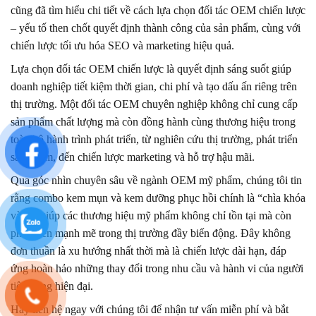
cũng đã tìm hiểu chi tiết về cách lựa chọn đối tác OEM chiến lược
– yếu tố then chốt quyết định thành công của sản phẩm, cùng với
chiến lược tối ưu hóa SEO và marketing hiệu quả.
Lựa chọn đối tác OEM chiến lược là quyết định sáng suốt giúp
doanh nghiệp tiết kiệm thời gian, chi phí và tạo dấu ấn riêng trên
thị trường. Một đối tác OEM chuyên nghiệp không chỉ cung cấp
sản phẩm chất lượng mà còn đồng hành cùng thương hiệu trong
toàn bộ hành trình phát triển, từ nghiên cứu thị trường, phát triển
sản phẩm, đến chiến lược marketing và hỗ trợ hậu mãi.
Qua góc nhìn chuyên sâu về ngành OEM mỹ phẩm, chúng tôi tin
rằng combo kem mụn và kem dưỡng phục hồi chính là “chìa khóa
vàng” giúp các thương hiệu mỹ phẩm không chỉ tồn tại mà còn
phát triển mạnh mẽ trong thị trường đầy biến động. Đây không
đơn thuần là xu hướng nhất thời mà là chiến lược dài hạn, đáp
ứng hoàn hảo những thay đổi trong nhu cầu và hành vi của người
tiêu dùng hiện đại.
Hãy liên hệ ngay với chúng tôi để nhận tư vấn miễn phí và bắt