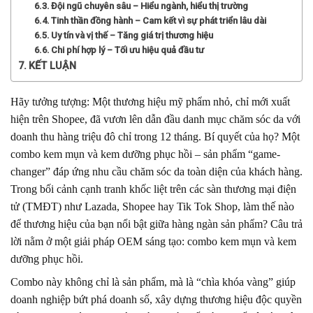
Đội ngũ chuyên sâu – Hiểu ngành, hiểu thị trường
Tinh thần đồng hành – Cam kết vì sự phát triển lâu dài
Uy tín và vị thế – Tăng giá trị thương hiệu
Chi phí hợp lý – Tối ưu hiệu quả đầu tư
KẾT LUẬN
Hãy tưởng tượng: Một thương hiệu mỹ phẩm nhỏ, chỉ mới xuất
hiện trên Shopee, đã vươn lên dẫn đầu danh mục chăm sóc da với
doanh thu hàng triệu đô chỉ trong 12 tháng. Bí quyết của họ? Một
combo kem mụn và kem dưỡng phục hồi – sản phẩm “game-
changer” đáp ứng nhu cầu chăm sóc da toàn diện của khách hàng.
Trong bối cảnh cạnh tranh khốc liệt trên các sàn thương mại điện
tử (TMĐT) như Lazada, Shopee hay Tik Tok Shop, làm thế nào
để thương hiệu của bạn nổi bật giữa hàng ngàn sản phẩm? Câu trả
lời nằm ở một giải pháp OEM sáng tạo: combo kem mụn và kem
dưỡng phục hồi.
Combo này không chỉ là sản phẩm, mà là “chìa khóa vàng” giúp
doanh nghiệp bứt phá doanh số, xây dựng thương hiệu độc quyền