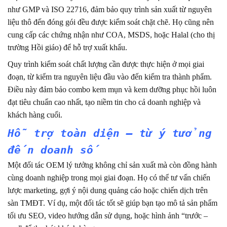
như GMP và ISO 22716, đảm bảo quy trình sản xuất từ nguyên
liệu thô đến đóng gói đều được kiểm soát chặt chẽ. Họ cũng nên
cung cấp các chứng nhận như COA, MSDS, hoặc Halal (cho thị
trường Hồi giáo) để hỗ trợ xuất khẩu.
Quy trình kiểm soát chất lượng cần được thực hiện ở mọi giai
đoạn, từ kiểm tra nguyên liệu đầu vào đến kiểm tra thành phẩm.
Điều này đảm bảo combo kem mụn và kem dưỡng phục hồi luôn
đạt tiêu chuẩn cao nhất, tạo niềm tin cho cả doanh nghiệp và
khách hàng cuối.
Hỗ trợ toàn diện – từ ý tưởng
đến doanh số
Một đối tác OEM lý tưởng không chỉ sản xuất mà còn đồng hành
cùng doanh nghiệp trong mọi giai đoạn. Họ có thể tư vấn chiến
lược marketing, gợi ý nội dung quảng cáo hoặc chiến dịch trên
sàn TMĐT. Ví dụ, một đối tác tốt sẽ giúp bạn tạo mô tả sản phẩm
tối ưu SEO, video hướng dẫn sử dụng, hoặc hình ảnh “trước –