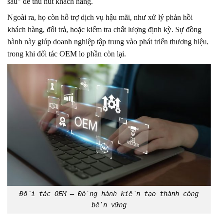
sau” để thu hút khách hàng.
Ngoài ra, họ còn hỗ trợ dịch vụ hậu mãi, như xử lý phản hồi
khách hàng, đổi trả, hoặc kiểm tra chất lượng định kỳ. Sự đồng
hành này giúp doanh nghiệp tập trung vào phát triển thương hiệu,
trong khi đối tác OEM lo phần còn lại.
Đối tác OEM – Đồng hành kiến tạo thành công
bền vững