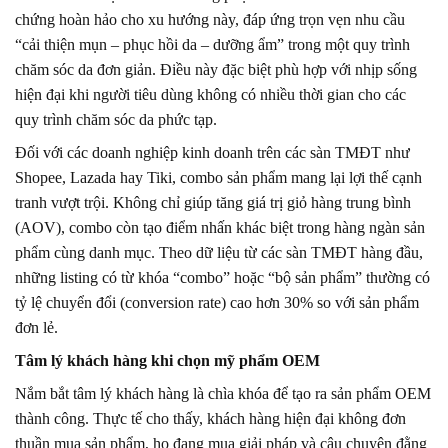
chứng hoàn hảo cho xu hướng này, đáp ứng trọn vẹn nhu cầu
“cải thiện mụn – phục hồi da – dưỡng ẩm” trong một quy trình
chăm sóc da đơn giản. Điều này đặc biệt phù hợp với nhịp sống
hiện đại khi người tiêu dùng không có nhiều thời gian cho các
quy trình chăm sóc da phức tạp.
Đối với các doanh nghiệp kinh doanh trên các sàn TMĐT như
Shopee, Lazada hay Tiki, combo sản phẩm mang lại lợi thế cạnh
tranh vượt trội. Không chỉ giúp tăng giá trị giỏ hàng trung bình
(AOV), combo còn tạo điểm nhấn khác biệt trong hàng ngàn sản
phẩm cùng danh mục. Theo dữ liệu từ các sàn TMĐT hàng đầu,
những listing có từ khóa “combo” hoặc “bộ sản phẩm” thường có
tỷ lệ chuyển đổi (conversion rate) cao hơn 30% so với sản phẩm
đơn lẻ.
Tâm lý khách hàng khi chọn mỹ phẩm OEM
Nắm bắt tâm lý khách hàng là chìa khóa để tạo ra sản phẩm OEM
thành công. Thực tế cho thấy, khách hàng hiện đại không đơn
thuần mua sản phẩm, họ đang mua giải pháp và câu chuyện đằng