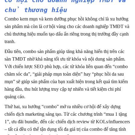
Cơ hội cho doanh nghiệp TMĐT và
chủ thương hiệu
Combo kem mụn và kem dưỡng phục hồi không chỉ là xu hướng
sản phẩm mà còn là cơ hội vàng cho các doanh nghiệp TMĐT và
chủ thương hiệu muốn tạo dấu ấn riêng trong thị trường đầy cạnh
tranh.
Đầu tiên, combo sản phẩm giúp tăng khả năng hiển thị trên các
sàn TMĐT nhờ khả năng tối ưu từ khóa và nội dung sản phẩm.
Với chiến lược SEO phù hợp, các từ khóa liên quan đến “combo
chăm sóc da”, “giải pháp mụn toàn diện” hay “phục hồi da sau
mụn” sẽ giúp sản phẩm của bạn xuất hiện trong kết quả tìm kiếm
hàng đầu, thu hút lượng truy cập tự nhiên và tiết kiệm chi phí
quảng cáo.
Thứ hai, xu hướng “combo” mở ra nhiều cơ hội để xây dựng
chiến dịch marketing sáng tạo. Từ các chương trình “mua 1 tặng
1”, ưu đãi bundle, đến các chiến dịch review từ KOLs/influencers
– tất cả đều có thể tận dụng tối đa giá trị của combo để tăng tính