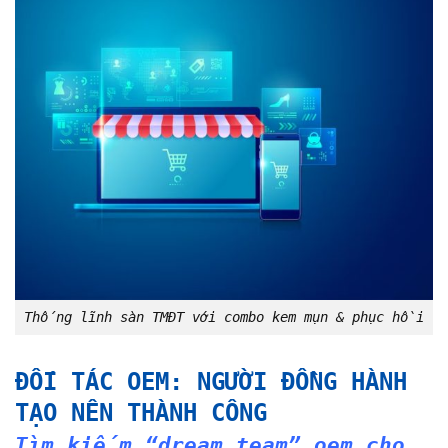
Thống lĩnh sàn TMĐT với combo kem mụn & phục hồi
ĐỐI TÁC OEM: NGƯỜI ĐỒNG HÀNH
TẠO NÊN THÀNH CÔNG
Tìm kiếm “dream team” oem cho