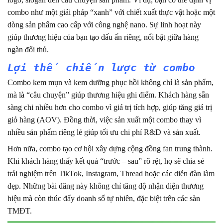
combo như một giải pháp “xanh” với chiết xuất thực vật hoặc một
dòng sản phẩm cao cấp với công nghệ nano. Sự linh hoạt này
giúp thương hiệu của bạn tạo dấu ấn riêng, nổi bật giữa hàng
ngàn đối thủ.
Lợi thế chiến lược từ combo
Combo kem mụn và kem dưỡng phục hồi không chỉ là sản phẩm,
mà là “câu chuyện” giúp thương hiệu ghi điểm. Khách hàng sẵn
sàng chi nhiều hơn cho combo vì giá trị tích hợp, giúp tăng giá trị
giỏ hàng (AOV). Đồng thời, việc sản xuất một combo thay vì
nhiều sản phẩm riêng lẻ giúp tối ưu chi phí R&D và sản xuất.
Hơn nữa, combo tạo cơ hội xây dựng cộng đồng fan trung thành.
Khi khách hàng thấy kết quả “trước – sau” rõ rệt, họ sẽ chia sẻ
trải nghiệm trên TikTok, Instagram, Thread hoặc các diễn đàn làm
đẹp. Những bài đăng này không chỉ tăng độ nhận diện thương
hiệu mà còn thúc đẩy doanh số tự nhiên, đặc biệt trên các sàn
TMĐT.