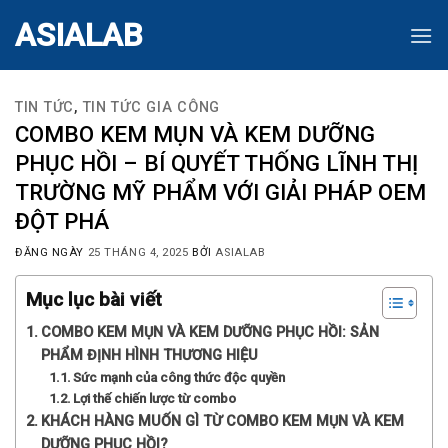
Skip
ASIALAB
to
content
TIN TỨC
,
TIN TỨC GIA CÔNG
COMBO KEM MỤN VÀ KEM DƯỠNG
PHỤC HỒI – BÍ QUYẾT THỐNG LĨNH THỊ
TRƯỜNG MỸ PHẨM VỚI GIẢI PHÁP OEM
ĐỘT PHÁ
ĐĂNG NGÀY
25 THÁNG 4, 2025
BỞI
ASIALAB
Mục lục bài viết
COMBO KEM MỤN VÀ KEM DƯỠNG PHỤC HỒI: SẢN
PHẨM ĐỊNH HÌNH THƯƠNG HIỆU
Sức mạnh của công thức độc quyền
Lợi thế chiến lược từ combo
KHÁCH HÀNG MUỐN GÌ TỪ COMBO KEM MỤN VÀ KEM
DƯỠNG PHỤC HỒI?