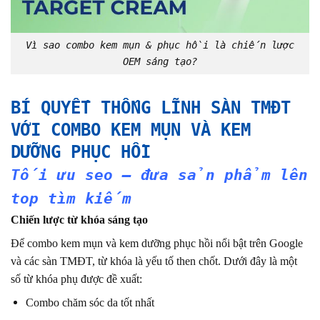
Vì sao combo kem mụn & phục hồi là chiến lược
OEM sáng tạo?
BÍ QUYẾT THỐNG LĨNH SÀN TMĐT
VỚI COMBO KEM MỤN VÀ KEM
DƯỠNG PHỤC HỒI
Tối ưu seo – đưa sản phẩm lên
top tìm kiếm
Chiến lược từ khóa sáng tạo
Để combo kem mụn và kem dưỡng phục hồi nổi bật trên Google
và các sàn TMĐT, từ khóa là yếu tố then chốt. Dưới đây là một
số từ khóa phụ được đề xuất:
Combo chăm sóc da tốt nhất