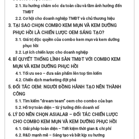
Xu hướng chăm sóc da toàn cầu và tầm ảnh hưởng đến
TMĐT
Cơ hội cho doanh nghiệp TMĐT và chủ thương hiệu
TẠI SAO CHỌN COMBO KEM MỤN VÀ KEM DƯỠNG
PHỤC HỒI LÀ CHIẾN LƯỢC OEM SÁNG TẠO?
Giá trị độc quyền của combo kem mụn và kem dưỡng
phục hồi
Lợi ích chiến lược cho doanh nghiệp
BÍ QUYẾT THỐNG LĨNH SÀN TMĐT VỚI COMBO KEM
MỤN VÀ KEM DƯỠNG PHỤC HỒI
Tối ưu seo – đưa sản phẩm lên top tìm kiếm
Chiến dịch marketing đột phá
ĐỐI TÁC OEM: NGƯỜI ĐỒNG HÀNH TẠO NÊN THÀNH
CÔNG
Tìm kiếm “dream team” oem cho combo của bạn
Hỗ trợ toàn diện – từ ý tưởng đến doanh số
LÝ DO NÊN CHỌN ASIALAB – ĐỐI TÁC CHIẾN LƯỢC
CHO COMBO KEM MỤN VÀ KEM DƯỠNG PHỤC HỒI
Giải pháp toàn diện – Tiết kiệm thời gian & chi phí
R&D mạnh mẽ – Sáng tạo và bắt kịp xu hướng