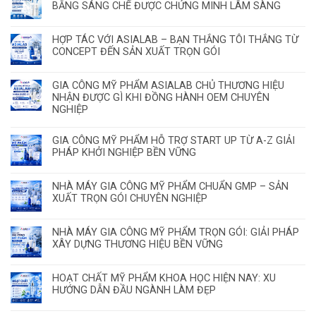
BẰNG SÁNG CHẾ ĐƯỢC CHỨNG MINH LÂM SÀNG
HỢP TÁC VỚI ASIALAB – BẠN THẮNG TÔI THẮNG TỪ
CONCEPT ĐẾN SẢN XUẤT TRỌN GÓI
GIA CÔNG MỸ PHẨM ASIALAB CHỦ THƯƠNG HIỆU
NHẬN ĐƯỢC GÌ KHI ĐỒNG HÀNH OEM CHUYÊN
NGHIỆP
GIA CÔNG MỸ PHẨM HỖ TRỢ START UP TỪ A-Z GIẢI
PHÁP KHỞI NGHIỆP BỀN VỮNG
NHÀ MÁY GIA CÔNG MỸ PHẨM CHUẨN GMP – SẢN
XUẤT TRỌN GÓI CHUYÊN NGHIỆP
NHÀ MÁY GIA CÔNG MỸ PHẨM TRỌN GÓI: GIẢI PHÁP
XÂY DỰNG THƯƠNG HIỆU BỀN VỮNG
HOẠT CHẤT MỸ PHẨM KHOA HỌC HIỆN NAY: XU
HƯỚNG DẪN ĐẦU NGÀNH LÀM ĐẸP