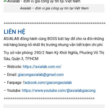
Asialab – đơn vị gia công uy tín tại Việt Nam
===============================================
LIÊN HỆ
ASIALAB đồng hành cùng BOSS bắt tay để cho ra đời những
mã hàng bùng nỗ nhất thị trường nhưng vẫn tiết kiệm chi phí.
Trụ sở văn phòng: 290/2 Nam Kỳ Khởi Nghĩa, Phường Võ Thị
Sáu, Quận 3, TP.HCM
– Webiste:
https://asialab.com.vn/
– Email:
giacongasialab@gmail.com
– Fanpage:
f
acbook.com/giacongasialab
– Youtube:
https://www.youtube.com/@asialabgiacong
==========================================