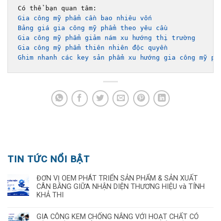
Gia công mỹ phẩm cần bao nhiêu vốn
Bảng giá gia công mỹ phẩm theo yêu cầu 
Gia công mỹ phẩm giảm nám xu hướng thị trường
Gia công mỹ phẩm thiên nhiên độc quyền
Ghim nhanh các key sản phẩm xu hướng gia công mỹ ph
TIN TỨC NỔI BẬT
ĐƠN VỊ OEM PHÁT TRIỂN SẢN PHẨM & SẢN XUẤT
CÂN BẰNG GIỮA NHẬN DIỆN THƯƠNG HIỆU và TÍNH
KHẢ THI
GIA CÔNG KEM CHỐNG NẮNG VỚI HOẠT CHẤT CÓ