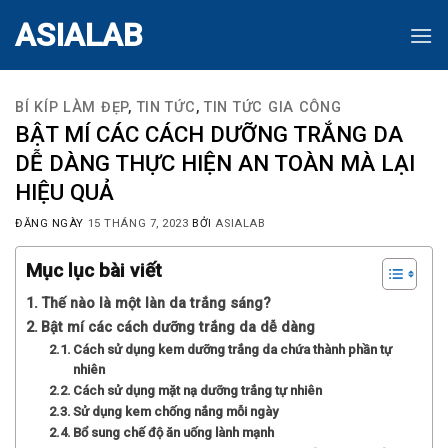
Skip
ASIALAB
to
content
BÍ KÍP LÀM ĐẸP
,
TIN TỨC
,
TIN TỨC GIA CÔNG
BẬT MÍ CÁC CÁCH DƯỠNG TRẮNG DA
DỄ DÀNG THỰC HIỆN AN TOÀN MÀ LẠI
HIỆU QUẢ
ĐĂNG NGÀY
15 THÁNG 7, 2023
BỞI
ASIALAB
Mục lục bài viết
Thế nào là một làn da trắng sáng?
Bật mí các cách dưỡng trắng da dễ dàng
Cách sử dụng kem dưỡng trắng da chứa thành phần tự
nhiên
Cách sử dụng mặt nạ dưỡng trắng tự nhiên
Sử dụng kem chống nắng mỗi ngày
Bổ sung chế độ ăn uống lành mạnh