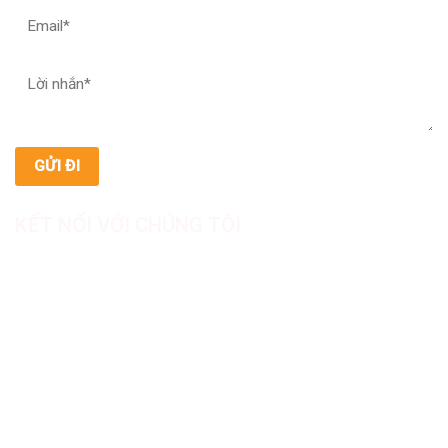
KẾT NỐI VỚI CHÚNG TÔI
CÔNG TY TNHH SẢN XUẤT & THƯƠNG MẠI DƯỢC
MỸ PHẨM ASIALAB
Hotline: 0967.789.093
Địa chỉ nhà máy: Nhà xưởng B8, khu H, KCN Tân Kim, ấp Tân
Phước, Xã Cần Giuộc, Tỉnh Tây Ninh, Việt Nam
Văn phòng đại diện: 05 Đinh Bộ Lĩnh, Phường Bình Thạnh,
Quận Bình Thạnh, TP.HCM