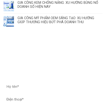
GIA CÔNG KEM CHỐNG NẮNG: XU HƯỚNG BÙNG NỔ
DOANH SỐ HIỆN NAY
GIA CÔNG MỸ PHẨM OEM SÁNG TẠO: XU HƯỚNG
GIÚP THƯƠNG HIỆU BỨT PHÁ DOANH THU
ĐĂNG KÝ HỢP TÁC – NHẬN MẪU THỬ