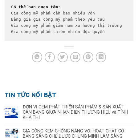
Có thể bạn quan tâm:
Gia công mỹ phẩm cần bao nhiêu vốn
Bảng giá gia công mỹ phẩm theo yêu cầu 
Gia công mỹ phẩm giảm nám xu hướng thị trường
Gia công mỹ phẩm thiên nhiên độc quyền
TIN TỨC NỔI BẬT
ĐƠN VỊ OEM PHÁT TRIỂN SẢN PHẨM & SẢN XUẤT
CÂN BẰNG GIỮA NHẬN DIỆN THƯƠNG HIỆU và TÍNH
KHẢ THI
GIA CÔNG KEM CHỐNG NẮNG VỚI HOẠT CHẤT CÓ
BẰNG SÁNG CHẾ ĐƯỢC CHỨNG MINH LÂM SÀNG