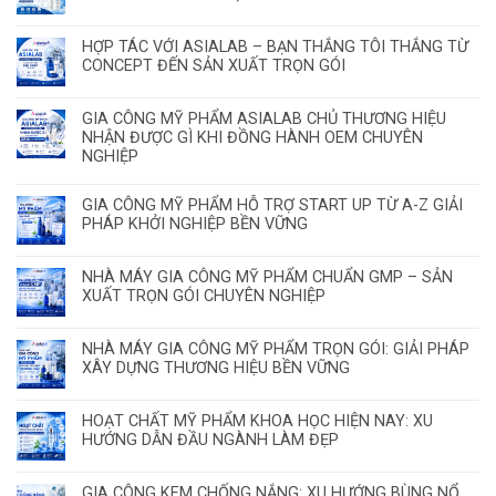
HỢP TÁC VỚI ASIALAB – BẠN THẮNG TÔI THẮNG TỪ
CONCEPT ĐẾN SẢN XUẤT TRỌN GÓI
GIA CÔNG MỸ PHẨM ASIALAB CHỦ THƯƠNG HIỆU
NHẬN ĐƯỢC GÌ KHI ĐỒNG HÀNH OEM CHUYÊN
NGHIỆP
GIA CÔNG MỸ PHẨM HỖ TRỢ START UP TỪ A-Z GIẢI
PHÁP KHỞI NGHIỆP BỀN VỮNG
NHÀ MÁY GIA CÔNG MỸ PHẨM CHUẨN GMP – SẢN
XUẤT TRỌN GÓI CHUYÊN NGHIỆP
NHÀ MÁY GIA CÔNG MỸ PHẨM TRỌN GÓI: GIẢI PHÁP
XÂY DỰNG THƯƠNG HIỆU BỀN VỮNG
HOẠT CHẤT MỸ PHẨM KHOA HỌC HIỆN NAY: XU
HƯỚNG DẪN ĐẦU NGÀNH LÀM ĐẸP
GIA CÔNG KEM CHỐNG NẮNG: XU HƯỚNG BÙNG NỔ