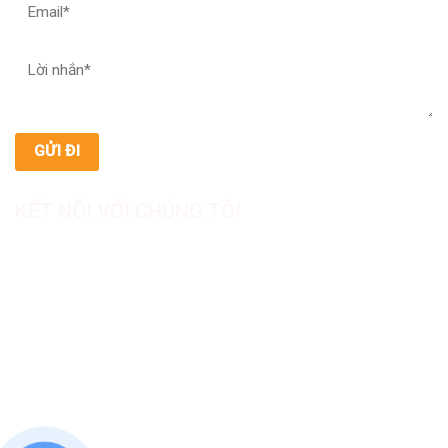
KẾT NỐI VỚI CHÚNG TÔI
CÔNG TY TNHH SẢN XUẤT & THƯƠNG MẠI DƯỢC
MỸ PHẨM ASIALAB
Hotline: 0967.789.093
Địa chỉ nhà máy: Nhà xưởng B8, khu H, KCN Tân Kim, ấp Tân
Phước, Xã Cần Giuộc, Tỉnh Tây Ninh, Việt Nam
Văn phòng đại diện: 05 Đinh Bộ Lĩnh, Phường Bình Thạnh,
Quận Bình Thạnh, TP.HCM