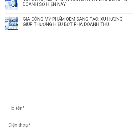
DOANH SỐ HIỆN NAY
GIA CÔNG MỸ PHẨM OEM SÁNG TẠO: XU HƯỚNG
GIÚP THƯƠNG HIỆU BỨT PHÁ DOANH THU
ĐĂNG KÝ HỢP TÁC – NHẬN MẪU THỬ