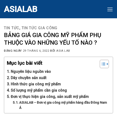
Skip
ASIALAB
to
content
TIN TỨC
,
TIN TỨC GIA CÔNG
BẢNG GIÁ GIA CÔNG MỸ PHẨM PHỤ
THUỘC VÀO NHỮNG YẾU TỐ NÀO ?
ĐĂNG NGÀY
29 THÁNG 6, 2022
BỞI
ASIA LAB
Mục lục bài viết
Nguyên liệu nguồn vào
Dây chuyền sản xuất
Hình thức gia công mỹ phẩm
Số lượng mỹ phẩm cần gia công
Đơn vị thực hiện gia công, sản xuất mỹ phẩm
ASIALAB – Đơn vị gia công mỹ phẩm hàng đầu Đông Nam
Á