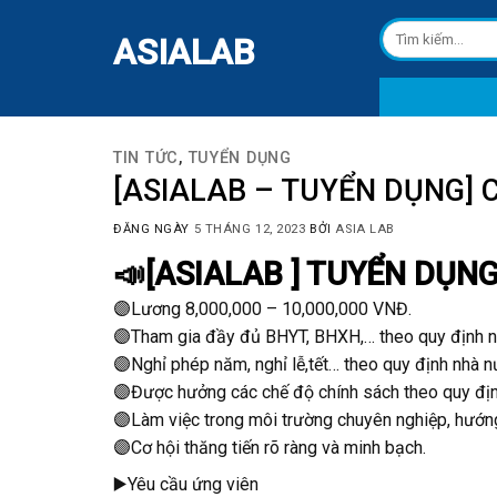
Skip
Tìm
to
ASIALAB
kiếm:
content
TIN TỨC
,
TUYỂN DỤNG
[ASIALAB – TUYỂN DỤNG]
ĐĂNG NGÀY
5 THÁNG 12, 2023
BỞI
ASIA LAB
📣[ASIALAB ] TUYỂN DỤ
🟣Lương 8,000,000 – 10,000,000 VNĐ.
🟣Tham gia đầy đủ BHYT, BHXH,… theo quy định n
🟣Nghỉ phép năm, nghỉ lễ,tết… theo quy định nhà n
🟣Được hưởng các chế độ chính sách theo quy định
🟣Làm việc trong môi trường chuyên nghiệp, hướng 
🟣Cơ hội thăng tiến rõ ràng và minh bạch.
▶️Yêu cầu ứng viên