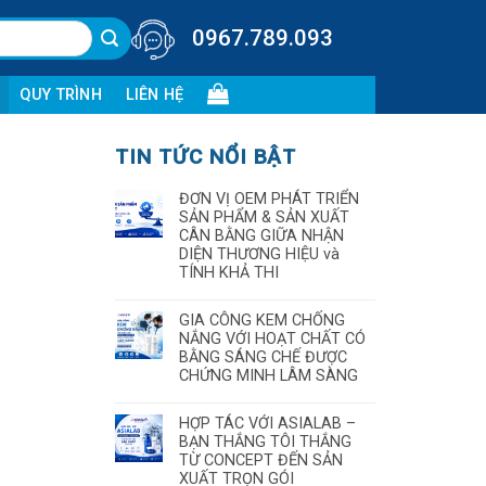
0967.789.093
QUY TRÌNH
LIÊN HỆ
TIN TỨC NỔI BẬT
ĐƠN VỊ OEM PHÁT TRIỂN
SẢN PHẨM & SẢN XUẤT
CÂN BẰNG GIỮA NHẬN
DIỆN THƯƠNG HIỆU và
TÍNH KHẢ THI
GIA CÔNG KEM CHỐNG
NẮNG VỚI HOẠT CHẤT CÓ
BẰNG SÁNG CHẾ ĐƯỢC
CHỨNG MINH LÂM SÀNG
HỢP TÁC VỚI ASIALAB –
BẠN THẮNG TÔI THẮNG
TỪ CONCEPT ĐẾN SẢN
XUẤT TRỌN GÓI