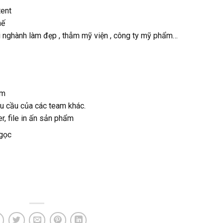
tent
hế
ại nghành làm đẹp , thẫm mỹ viện , công ty mỹ phẩm…
ẩm
u cầu của các team khác.
er, file in ấn sản phẩm
Ngọc