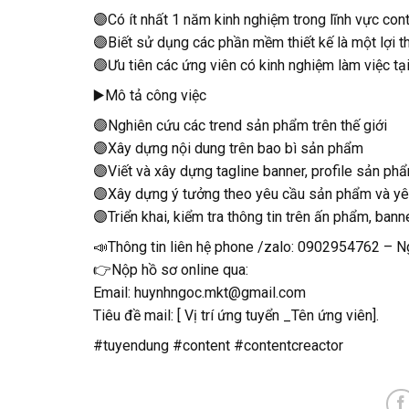
🟣Có ít nhất 1 năm kinh nghiệm trong lĩnh vực con
🟣Biết sử dụng các phần mềm thiết kế là một lợi t
🟣Ưu tiên các ứng viên có kinh nghiệm làm việc t
▶️Mô tả công việc
🟣Nghiên cứu các trend sản phẩm trên thế giới
🟣Xây dựng nội dung trên bao bì sản phẩm
🟣Viết và xây dựng tagline banner, profile sản ph
🟣Xây dựng ý tưởng theo yêu cầu sản phẩm và yê
🟣Triển khai, kiểm tra thông tin trên ấn phẩm, bann
📣Thông tin liên hệ phone /zalo: 0902954762 – 
👉Nộp hồ sơ online qua:
Email: huynhngoc.mkt@gmail.com
Tiêu đề mail: [ Vị trí ứng tuyển _Tên ứng viên].
#tuyendung #content #contentcreactor