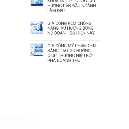
KHOA HỌC HIỆN NAY: XU
HƯỚNG DẪN ĐẦU NGÀNH
LÀM ĐẸP
GIA CÔNG KEM CHỐNG
NẮNG: XU HƯỚNG BÙNG
NỔ DOANH SỐ HIỆN NAY
GIA CÔNG MỸ PHẨM OEM
SÁNG TẠO: XU HƯỚNG
GIÚP THƯƠNG HIỆU BỨT
PHÁ DOANH THU
ỚI CHÚNG TÔI