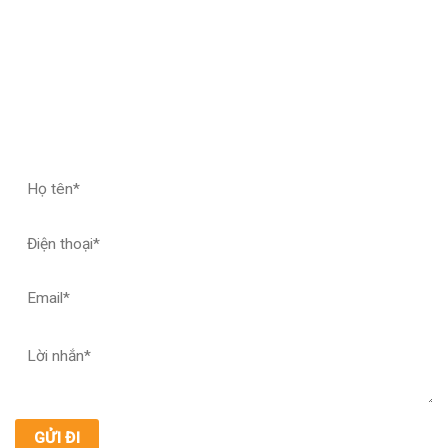
ĐĂNG KÝ HỢP TÁC – NHẬN MẪU THỬ