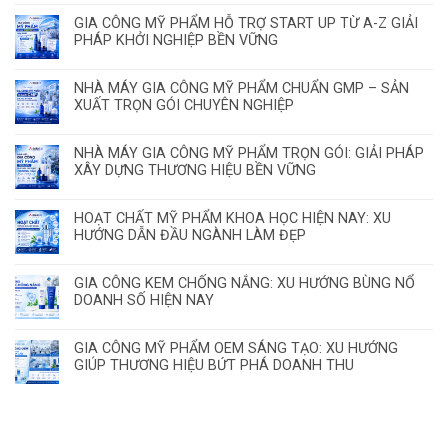
GIA CÔNG MỸ PHẨM HỖ TRỢ START UP TỪ A-Z GIẢI
PHÁP KHỞI NGHIỆP BỀN VỮNG
NHÀ MÁY GIA CÔNG MỸ PHẨM CHUẨN GMP – SẢN
XUẤT TRỌN GÓI CHUYÊN NGHIỆP
NHÀ MÁY GIA CÔNG MỸ PHẨM TRỌN GÓI: GIẢI PHÁP
XÂY DỰNG THƯƠNG HIỆU BỀN VỮNG
HOẠT CHẤT MỸ PHẨM KHOA HỌC HIỆN NAY: XU
HƯỚNG DẪN ĐẦU NGÀNH LÀM ĐẸP
GIA CÔNG KEM CHỐNG NẮNG: XU HƯỚNG BÙNG NỔ
DOANH SỐ HIỆN NAY
GIA CÔNG MỸ PHẨM OEM SÁNG TẠO: XU HƯỚNG
GIÚP THƯƠNG HIỆU BỨT PHÁ DOANH THU