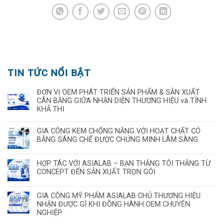
TIN TỨC NỔI BẬT
ĐƠN VỊ OEM PHÁT TRIỂN SẢN PHẨM & SẢN XUẤT
CÂN BẰNG GIỮA NHẬN DIỆN THƯƠNG HIỆU và TÍNH
KHẢ THI
GIA CÔNG KEM CHỐNG NẮNG VỚI HOẠT CHẤT CÓ
BẰNG SÁNG CHẾ ĐƯỢC CHỨNG MINH LÂM SÀNG
HỢP TÁC VỚI ASIALAB – BẠN THẮNG TÔI THẮNG TỪ
CONCEPT ĐẾN SẢN XUẤT TRỌN GÓI
GIA CÔNG MỸ PHẨM ASIALAB CHỦ THƯƠNG HIỆU
NHẬN ĐƯỢC GÌ KHI ĐỒNG HÀNH OEM CHUYÊN
NGHIỆP