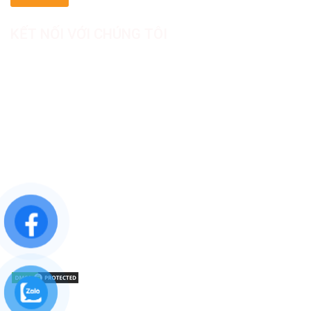
KẾT NỐI VỚI CHÚNG TÔI
CÔNG TY TNHH SẢN XUẤT & THƯƠNG MẠI DƯỢC
MỸ PHẨM ASIALAB
Hotline: 0967.789.093
Địa chỉ nhà máy: Nhà xưởng B8, khu H, KCN Tân Kim, ấp Tân
Phước, Xã Cần Giuộc, Tỉnh Tây Ninh, Việt Nam
Văn phòng đại diện: 05 Đinh Bộ Lĩnh, Phường Bình Thạnh,
Quận Bình Thạnh, TP.HCM
Website: https://asialab.com.vn/
Email: giacongasialab@gmail.com
Mã số thuế: 1101943612