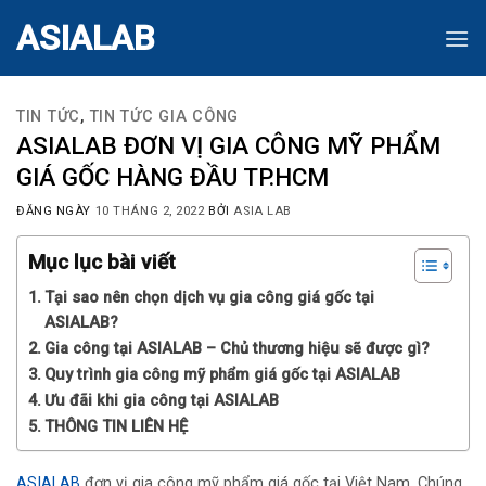
Skip
ASIALAB
to
content
TIN TỨC
,
TIN TỨC GIA CÔNG
ASIALAB ĐƠN VỊ GIA CÔNG MỸ PHẨM
GIÁ GỐC HÀNG ĐẦU TP.HCM
ĐĂNG NGÀY
10 THÁNG 2, 2022
BỞI
ASIA LAB
Mục lục bài viết
Tại sao nên chọn dịch vụ gia công giá gốc tại
ASIALAB?
Gia công tại ASIALAB – Chủ thương hiệu sẽ được gì?
Quy trình gia công mỹ phẩm giá gốc tại ASIALAB
Ưu đãi khi gia công tại ASIALAB
THÔNG TIN LIÊN HỆ
ASIALAB
đơn vị gia công mỹ phẩm giá gốc tại Việt Nam. Chúng