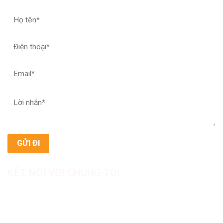
KẾT NỐI VỚI CHÚNG TÔI
CÔNG TY TNHH SẢN XUẤT & THƯƠNG MẠI DƯỢC
MỸ PHẨM ASIALAB