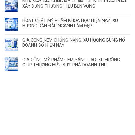
NHÀ MÁY GIA CÔNG MỸ PHẨM TRỌN GÓI: GIẢI PHÁP
XÂY DỰNG THƯƠNG HIỆU BỀN VỮNG
HOẠT CHẤT MỸ PHẨM KHOA HỌC HIỆN NAY: XU
HƯỚNG DẪN ĐẦU NGÀNH LÀM ĐẸP
GIA CÔNG KEM CHỐNG NẮNG: XU HƯỚNG BÙNG NỔ
DOANH SỐ HIỆN NAY
GIA CÔNG MỸ PHẨM OEM SÁNG TẠO: XU HƯỚNG
GIÚP THƯƠNG HIỆU BỨT PHÁ DOANH THU
ĐĂNG KÝ HỢP TÁC – NHẬN MẪU THỬ