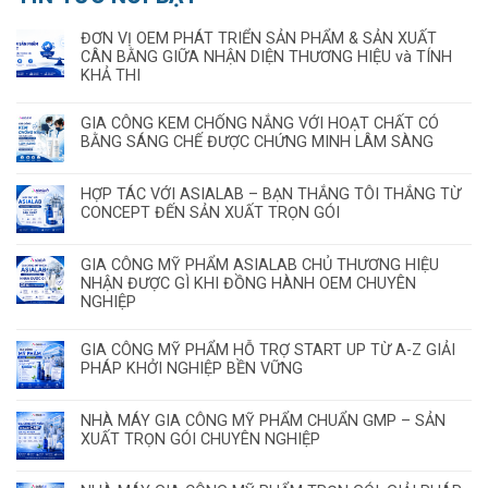
ĐƠN VỊ OEM PHÁT TRIỂN SẢN PHẨM & SẢN XUẤT
CÂN BẰNG GIỮA NHẬN DIỆN THƯƠNG HIỆU và TÍNH
KHẢ THI
GIA CÔNG KEM CHỐNG NẮNG VỚI HOẠT CHẤT CÓ
BẰNG SÁNG CHẾ ĐƯỢC CHỨNG MINH LÂM SÀNG
HỢP TÁC VỚI ASIALAB – BẠN THẮNG TÔI THẮNG TỪ
CONCEPT ĐẾN SẢN XUẤT TRỌN GÓI
GIA CÔNG MỸ PHẨM ASIALAB CHỦ THƯƠNG HIỆU
NHẬN ĐƯỢC GÌ KHI ĐỒNG HÀNH OEM CHUYÊN
NGHIỆP
GIA CÔNG MỸ PHẨM HỖ TRỢ START UP TỪ A-Z GIẢI
PHÁP KHỞI NGHIỆP BỀN VỮNG
NHÀ MÁY GIA CÔNG MỸ PHẨM CHUẨN GMP – SẢN
XUẤT TRỌN GÓI CHUYÊN NGHIỆP