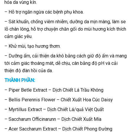
hóa da vùng kín.
– Hỗ trợ ngăn ngừa các bệnh phụ khoa.
– Sát khuẩn, chống viêm nhiễm, dưỡng da mịn màng, làm se
lỗ chân lông, hỗ trợ chuyện chăn gối do mùi hương kích thích
cảm giác yêu.
– Khử mùi, tạo hương thơm.
– Dưỡng ẩm, cải thiện da khô bằng cách giữ độ ẩm và mang
tới cảm giác thoáng mát, dễ chịu, cân bằng độ pH và cải
thiện độ đàn hồi của da.
THÀNH PHẦN:
– Piper Betle Extract – Dịch Chiết Lá Trầu Không
– Bellis Perennis Flower – Chiết Xuất Hoa Cúc Daisy
– Myrtillus Extract – Dịch Chiết Lá/quả Việt Quất
– Saccharum Officinarunn – Dịch Chiết Xuất Mía
– Acer Saccharum Extract – Dịch Chiết Phong Đường