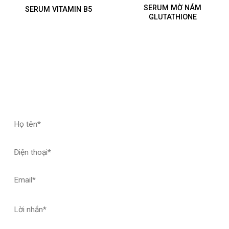
SERUM MỜ NÁM
SERUM VITAMIN B5
GLUTATHIONE
ĐĂNG KÝ HỢP TÁC – NHẬN MẪU THỬ