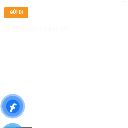
KẾT NỐI VỚI CHÚNG TÔI
CÔNG TY TNHH SẢN XUẤT & THƯƠNG MẠI DƯỢC
MỸ PHẨM ASIALAB
Hotline: 0967.789.093
Địa chỉ nhà máy: Nhà xưởng B8, khu H, KCN Tân Kim, ấp Tân
Phước, Xã Cần Giuộc, Tỉnh Tây Ninh, Việt Nam
Văn phòng đại diện: 05 Đinh Bộ Lĩnh, Phường Bình Thạnh,
Quận Bình Thạnh, TP.HCM
Website: https://asialab.com.vn/
Email: giacongasialab@gmail.com
Mã số thuế: 1101943612