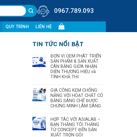
0967.789.093
QUY TRÌNH
LIÊN HỆ
TIN TỨC NỔI BẬT
ĐƠN VỊ OEM PHÁT TRIỂN
SẢN PHẨM & SẢN XUẤT
CÂN BẰNG GIỮA NHẬN
DIỆN THƯƠNG HIỆU và
TÍNH KHẢ THI
GIA CÔNG KEM CHỐNG
NẮNG VỚI HOẠT CHẤT CÓ
BẰNG SÁNG CHẾ ĐƯỢC
CHỨNG MINH LÂM SÀNG
HỢP TÁC VỚI ASIALAB –
BẠN THẮNG TÔI THẮNG
TỪ CONCEPT ĐẾN SẢN
XUẤT TRỌN GÓI