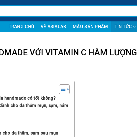
TRANG CHỦ
VỀ ASIALAB
MẪU SẢN PHẨM
TIN TỨC
ADE VỚI VITAMIN C HÀM LƯỢNG
da handmade có tốt không?
nh cho da thâm mụn, sạm, nám
 cho da thâm, sạm sau mụn