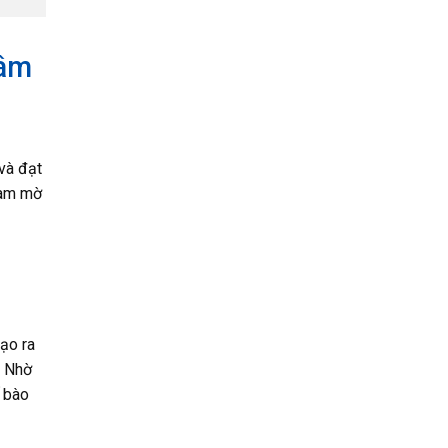
hâm
à đạt
àm mờ
ạo ra
. Nhờ
ế bào