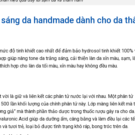
phần hiệu quả đẩy lùi sạm da và thâm nám
 sáng da handmade dành cho da t
ức độ tinh khiết cao nhất để đảm bảo hydrosol tinh khiết 100% v
p giúp nâng tone da trắng sáng, cải thiện làn da xỉn màu, sạm, l
hích hợp cho làn da tối màu, xỉn màu hay không đều màu.
ời là giữ và liên kết các phân tử nước lại với nhau. Một phân tử
00 lần khối lượng của chính phân tử này. Lớp màng liên kết mà t
ơng giả” mà thành phần thảo dược trong thuốc rượu gây ra cho da
Hyaluronic Acid giúp da dưỡng ẩm, câng bằng và làm đều lại các t
à tươi trẻ, loại bỏ được tình trạng khô ráp, bong tróc trên da.