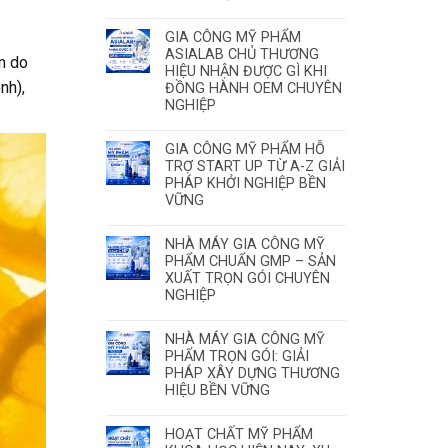
GIA CÔNG MỸ PHẨM
ASIALAB CHỦ THƯƠNG
m do
HIỆU NHẬN ĐƯỢC GÌ KHI
̣nh),
ĐỒNG HÀNH OEM CHUYÊN
NGHIỆP
GIA CÔNG MỸ PHẨM HỖ
TRỢ START UP TỪ A-Z GIẢI
PHÁP KHỞI NGHIỆP BỀN
VỮNG
NHÀ MÁY GIA CÔNG MỸ
PHẨM CHUẨN GMP – SẢN
XUẤT TRỌN GÓI CHUYÊN
NGHIỆP
NHÀ MÁY GIA CÔNG MỸ
PHẨM TRỌN GÓI: GIẢI
PHÁP XÂY DỰNG THƯƠNG
HIỆU BỀN VỮNG
HOẠT CHẤT MỸ PHẨM