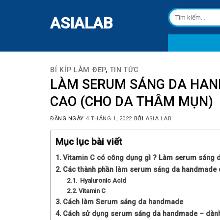
Skip
Tìm
to
ASIALAB
kiếm:
content
BÍ KÍP LÀM ĐẸP
,
TIN TỨC
LÀM SERUM SÁNG DA HANDM
CAO (CHO DA THÂM MỤN)
ĐĂNG NGÀY
4 THÁNG 1, 2022
BỞI
ASIA LAB
Mục lục bài viết
Vitamin C có công dụng gì ? Làm serum sáng 
Các thành phần làm serum sáng da handmade dà
Hyaluronic Acid
Vitamin C
Cách làm Serum sáng da handmade
Cách sử dụng serum sáng da handmade – dành