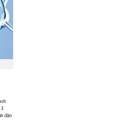
với
– 3
nh dần