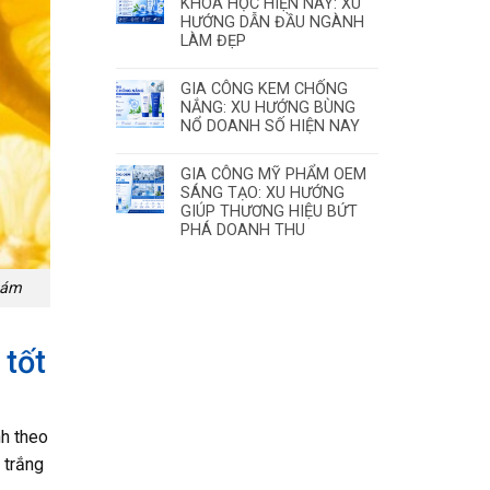
KHOA HỌC HIỆN NAY: XU
HƯỚNG DẪN ĐẦU NGÀNH
LÀM ĐẸP
GIA CÔNG KEM CHỐNG
NẮNG: XU HƯỚNG BÙNG
NỔ DOANH SỐ HIỆN NAY
GIA CÔNG MỸ PHẨM OEM
SÁNG TẠO: XU HƯỚNG
GIÚP THƯƠNG HIỆU BỨT
PHÁ DOANH THU
nám
 tốt
̀nh theo
̉ trắng