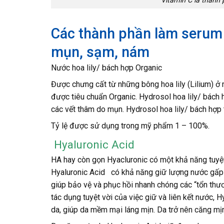
Vitamin C là thành 
Các thành phần làm serum
mụn, sạm, nám
Nước hoa lily/ bách hợp Organic
Được chưng cất từ những bông hoa lily (Lilium) ở m
được tiêu chuẩn Organic. Hydrosol hoa lily/ bách hợ
các vết thâm do mụn. Hydrosol hoa lily/ bách hợp t
Tỷ lệ được sử dụng trong mỹ phẩm 1 – 100%.
Hyaluronic Acid
HA hay còn gọn Hyacluronic có một khả năng tuyệt v
Hyaluronic Acid có khả năng giữ lượng nước gấp 5
giúp bảo vệ và phục hồi nhanh chóng các “tổn thư
tác dụng tuyệt vời của việc giữ và liên kết nước, 
da, giúp da mềm mại láng mịn. Da trở nên căng mịn v