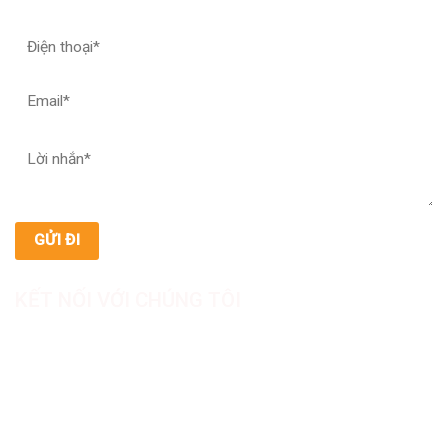
KẾT NỐI VỚI CHÚNG TÔI
CÔNG TY TNHH SẢN XUẤT & THƯƠNG MẠI DƯỢC
MỸ PHẨM ASIALAB
Hotline: 0967.789.093
Địa chỉ nhà máy: Nhà xưởng B8, khu H, KCN Tân Kim, ấp Tân