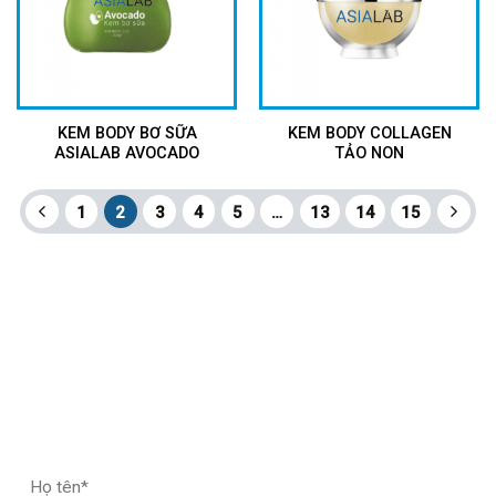
KEM BODY BƠ SỮA
KEM BODY COLLAGEN
ASIALAB AVOCADO
TẢO NON
1
2
3
4
5
…
13
14
15
ĐĂNG KÝ HỢP TÁC – NHẬN MẪU THỬ