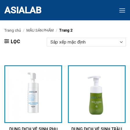
Skip
ASIALAB
to
content
Trang chủ
/
MẪU SẢN PHẨM
/
Trang 2
LỌC
DUNG DỊCH VỆ SINH PHỤ
DUNG DỊCH VỆ SINH TRẦU