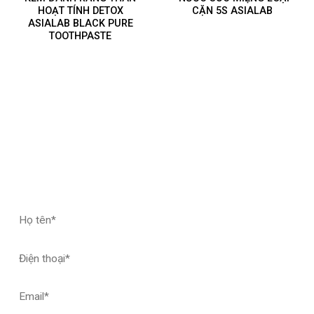
HOẠT TÍNH DETOX
CẶN 5S ASIALAB
ASIALAB BLACK PURE
TOOTHPASTE
ĐĂNG KÝ HỢP TÁC – NHẬN MẪU THỬ