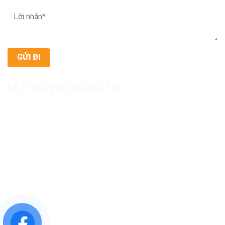
KẾT NỐI VỚI CHÚNG TÔI
CÔNG TY TNHH SẢN XUẤT & THƯƠNG MẠI DƯỢC
MỸ PHẨM ASIALAB
Hotline: 0967.789.093
Địa chỉ nhà máy: Nhà xưởng B8, khu H, KCN Tân Kim, ấp Tân
Phước, Xã Cần Giuộc, Tỉnh Tây Ninh, Việt Nam
Văn phòng đại diện: 05 Đinh Bộ Lĩnh, Phường Bình Thạnh,
Quận Bình Thạnh, TP.HCM
Website: https://asialab.com.vn/