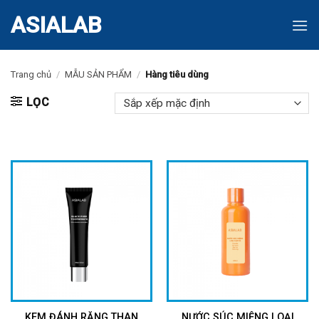
Skip
ASIALAB
to
content
Trang chủ
/
MẪU SẢN PHẨM
/
Hàng tiêu dùng
LỌC
KEM ĐÁNH RĂNG THAN
NƯỚC SÚC MIỆNG LOẠI