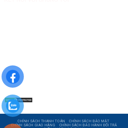
CÔNG TY TNHH SẢN XUẤT & THƯƠNG MẠI DƯỢC
MỸ PHẨM ASIALAB
Hotline: 0967.789.093
Địa chỉ nhà máy: Nhà xưởng B8, khu H, KCN Tân Kim, ấp Tân
Phước, Xã Cần Giuộc, Tỉnh Tây Ninh, Việt Nam
Văn phòng đại diện: 05 Đinh Bộ Lĩnh, Phường Bình Thạnh,
Quận Bình Thạnh, TP.HCM
Website: https://asialab.com.vn/
Email: giacongasialab@gmail.com
Mã số thuế: 1101943612
CHÍNH SÁCH THANH TOÁN
CHÍNH SÁCH BẢO MẬT
CHÍNH SÁCH GIAO HÀNG
CHÍNH SÁCH BẢO HÀNH ĐỔI TRẢ