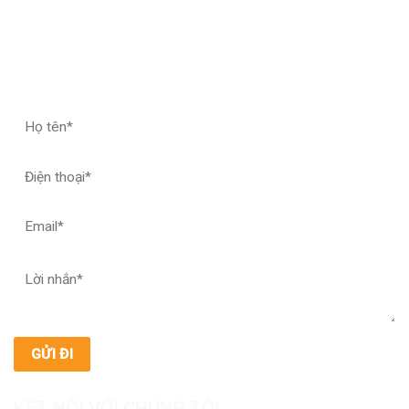
ĐĂNG KÝ HỢP TÁC – NHẬN MẪU THỬ
KẾT NỐI VỚI CHÚNG TÔI